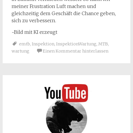
meiner Frustration Luft machen und
gleichzeitig dem Geschäft die Chance geben,
sich zu verbessern.
~Bild mit KI erzeugt
emtb
,
Inspektion
,
InspektionWartung
,
MTB
,
wartung
Einen Kommentar hinterlassen