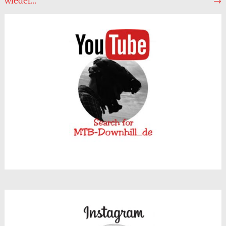
wieder…
→