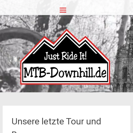
Zum
MTB-Downhill.de
Inhalt
springen
Unsere letzte Tour und