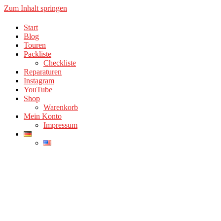
Zum Inhalt springen
Start
Alles Rund ums Mountainbiking – MTB Downhill
Blog
MTB-Downhill.de
Touren
Packliste
Checkliste
Reparaturen
Instagram
YouTube
Shop
Warenkorb
Mein Konto
Impressum